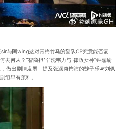
r与阿wing这对青梅竹马的警队CP究竟能否复
何去何从？“智商担当”沈韦力与“律政女神”钟嘉瑜
见，做出剧情发展。提及张颕康饰演的魏子乐与刘佩
来剧组早有预料。