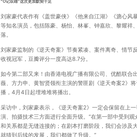
“O记双雄”这次更加默契十足
刘家豪代表作有《盖世豪侠》《他来自江湖》《溏心风
等知名演员，包括陈豪、杨怡、林峯、钟嘉欣、黎耀祥
落。
刘家豪监制的《逆天奇案》节奏紧凑、案件离奇、情节反转
收视冠军，豆瓣评分一度高达8.7分。
如今第二部又来！由香港电视广播有限公司、优酷联合
薇、方力申、黄智贤领衔主演的警匪剧《逆天奇案2》将于
播，4月4日起埋堆堆将播出。
采访中，刘家豪表示，《逆天奇案2》一定会保留在上
演、拍摄技术三方面进行全面升级。“在第一部中受到观
和关系都是无缝连接的；在剧本打磨阶段，我们会涉及
就猜到后续的发展，我们都做了升级。”