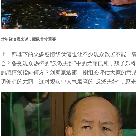
对年轻演员来说，团队非常重要
上一部埋下的众多感情线伏笔也让不少观众欲罢不能：森si
合？备受观众热捧的“反派夫妇”中的尤丽已死，魏子乐将
的感情线指向何方？刘家豪透露，剧组会评估大家的意
玥饰演的尤丽，这对观众中人气最高的“反派夫妇”，原