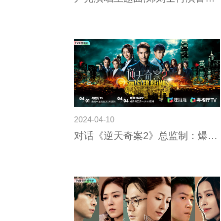
剧!TVB温情喜剧《神耆小子》5月
6日起开播
2024-04-10
对话《逆天奇案2》总监制：爆款
秘诀在于“合情合理”