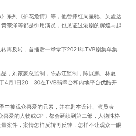
暴》系列《护花危情》等，他曾捧红周星驰、吴孟达
、黄宗泽等都是御用演员，也见证过港剧的辉煌与起
再反转，首播后一举拿下2021年TVB剧集单集
出品，刘家豪总监制，陈志江监制，陈展鹏、林夏
4月1日20：30在TVB翡翠台和内地平台优酷开
一季中被观众喜爱的元素，并在剧本设计、演员表
众喜爱的人物或CP，都会延续到第二部，人物性格
大量案件，案情怎样反转再反转，怎样不让观众一眼