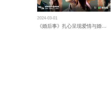
2024-03-01
《婚后事》扎心呈现爱情与婚姻
的挣扎，陈自瑶首当女一号