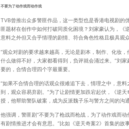
不要为了动作戏而动作戏
TVB曾推出众多警匪作品，这一类型也是香港电视剧的
匪题材在创作中如何打破同质化困境？刘家豪认为，《
意料之外但又合乎情理的剧情、符合角色性格且极具观
“观众对剧的要求越来越高，无论是剧本，制作、化妆，
什么做得不好，大家都看得到，负评就会涌过来。”刘家
要的，合情合理四个字最重要。
“如果不合情合理的话观众很难追下去，情理之中，意料
到，观众容易弃剧。”为了让剧情更加跌宕起伏，《逆天
授，他帮助警队破案，成为反派魏子乐与警方之间的沟
他强调，警匪剧“不要为了枪战而枪战，为了动作戏而动
有剧情推进才会有意思。”比如《逆天奇案2》首集的故