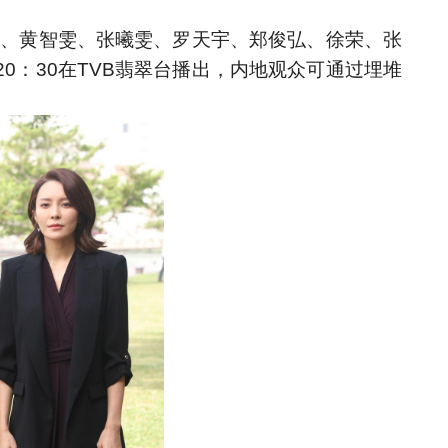
钟、黄智雯、张曦雯、罗天宇、郑俊弘、徐荣、张
0：30在TVB翡翠台播出，内地观众可通过埋堆