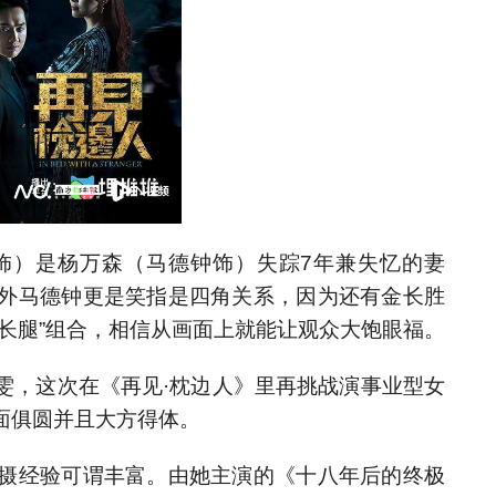
y饰）是杨万森（马德钟饰）失踪7年兼失忆的妻
外马德钟更是笑指是四角关系，因为还有金长胜
长腿”组合，相信从画面上就能让观众大饱眼福。
雯，这次在《再见·枕边人》里再挑战演事业型女
面俱圆并且大方得体。
摄经验可谓丰富。由她主演的《十八年后的终极