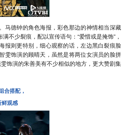
。马德钟的角色海报，彩色那边的神情相当深藏
满不少裂痕，配以宣传语句：“爱惜或是掩饰”，
海报则更特别，细心观察的话，左边黑白裂痕脸
智雯饰演的顾晴天，虽然是将两位女演员的脸拼
曦雯饰演的朱善美有不少相似的地方，更大赞剧集
团组合搭配，
新鲜观感