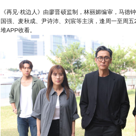
《再见·枕边人》由廖晋硕监制，林丽媚编审，马德
国强、麦秋成、尹诗沛、刘宸等主演，逢周一至周五2
堆APP收看。