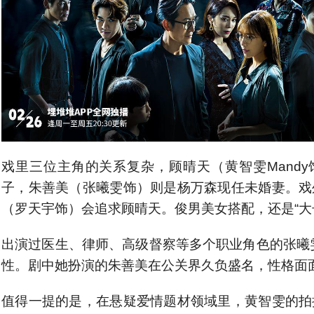
戏里三位主角的关系复杂，顾晴天（黄智雯Mand
子，朱善美（张曦雯饰）则是杨万森现任未婚妻。戏
（罗天宇饰）会追求顾晴天。俊男美女搭配，还是“大
出演过医生、律师、高级督察等多个职业角色的张曦
性。剧中她扮演的朱善美在公关界久负盛名，性格面
值得一提的是，在悬疑爱情题材领域里，黄智雯的拍