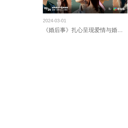
2024-03-01
《婚后事》扎心呈现爱情与婚姻
的挣扎，陈自瑶首当女一号