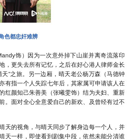
角色都忠奸难辨
andy饰）因为一次意外掉下山崖并离奇流落印
地，更失去所有记忆，之后在好心港人律师金长
晴天”之旅。另一边厢，晴天老公杨万森（马德钟
亦有指一个人失踪七年后，其家属可申请该人在
的红颜知己朱善美（张曦雯饰）结为夫妇、重新
前。面对全心全意爱自己的新欢、及曾经有过不
晴天的视角，与晴天同步了解身边每一个人，并
晴天一样，即使看到剧集中段，依然未能分清谁