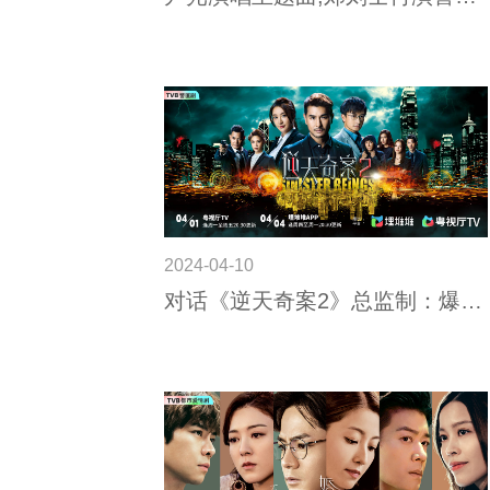
剧!TVB温情喜剧《神耆小子》5月
6日起开播
2024-04-10
对话《逆天奇案2》总监制：爆款
秘诀在于“合情合理”