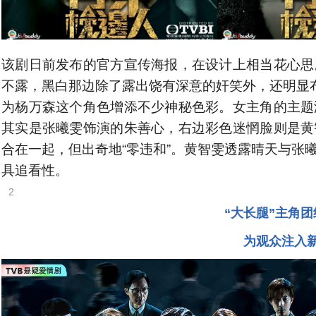
该剧日前发布的官方宣传海报，在设计上相当花心思
不露，黑白那边除了露出饶有深意的奸笑外，还明显布
为杨万森这个角色增添不少神秘色彩。女主角的主题
其实是张曦雯饰演的朱善心，右边彩色迷惘脸则是黄
合在一起，但出奇地“零违和”。黄智雯透露晴天与张
具追看性。
2
“大长腿”主角
为观众注入