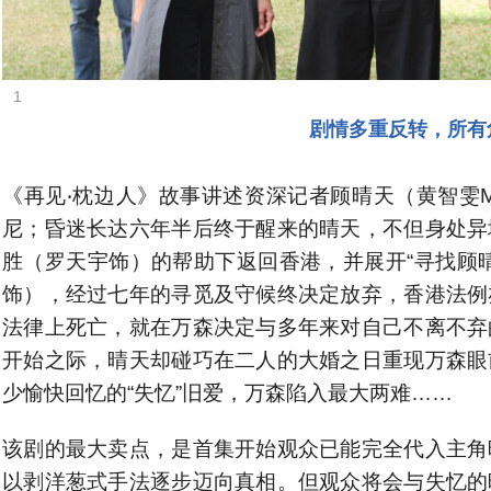
1
剧情多重反转，
所有
《再见‧枕边人》故事讲述资深记者顾晴天（黄智雯M
尼；昏迷长达六年半后终于醒来的晴天，不但身处异
胜（罗天宇饰）的帮助下返回香港，并展开“寻找顾
饰），经过七年的寻觅及守候终决定放弃，香港法例
法律上死亡，就在万森决定与多年来对自己不离不弃
开始之际，晴天却碰巧在二人的大婚之日重现万森眼
少愉快回忆的“失忆”旧爱，万森陷入最大两难……
该剧的最大卖点，是首集开始观众已能完全代入主角
以剥洋葱式手法逐步迈向真相。但观众将会与失忆的